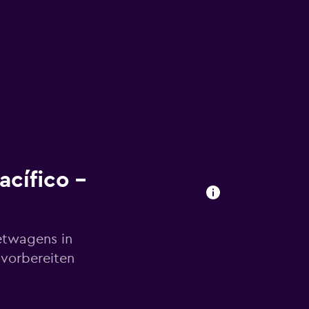
cífico –
etwagens in
 vorbereiten