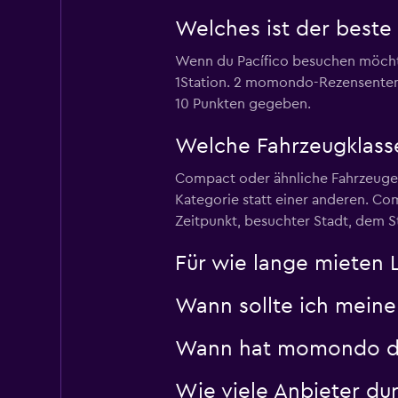
Welches ist der beste
Solo Rent a Car
Wenn du Pacífico besuchen möchtes
1 Standort
1Station. 2 momondo-Rezensenten 
10 Punkten gegeben.
Welche Fahrzeugklasse
Sunnycars
Compact oder ähnliche Fahrzeuge s
3 Standorte
Kategorie statt einer anderen. Co
Zeitpunkt, besuchter Stadt, dem S
Für wie lange mieten L
Wann sollte ich meine
Wann hat momondo die 
Wie viele Anbieter d