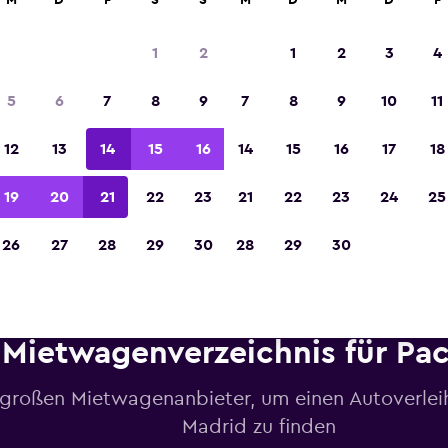
M
D
F
S
S
M
D
M
D
F
1
2
1
2
3
4
In der Kategorie „Europas beste Reise-App“ 
5
6
7
8
9
7
8
9
10
11
Sieger 2023 gekürt
12
13
14
15
16
14
15
16
17
18
19
20
21
22
23
21
22
23
24
25
26
27
28
29
30
28
29
30
Mietwagenverzeichnis für Pac
 großen Mietwagenanbieter, um einen Autoverleih 
Madrid zu finden