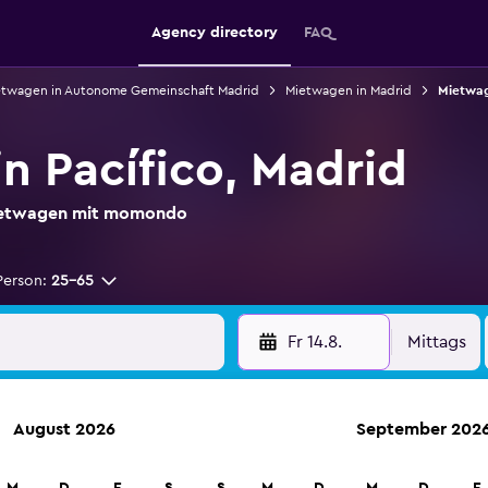
Agency directory
FAQ
etwagen in Autonome Gemeinschaft Madrid
Mietwagen in Madrid
Mietwag
n Pacífico, Madrid
Mietwagen mit momondo
Person:
25-65
Fr 14.8.
Mittags
August 2026
September 202
etungen an über 70.000 Standorten mit momondo.