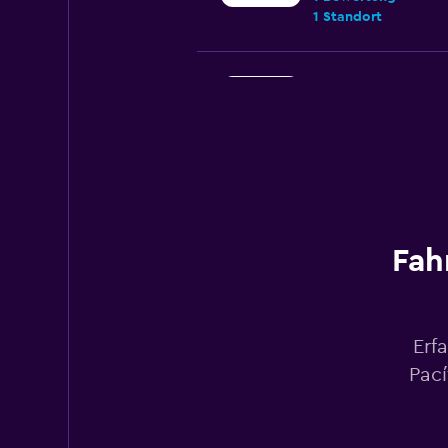
1 Standort
Centauro
1 Standort
wificar
Fah
1 Standort
Erf
Alquicoche
Pací
1 Standort