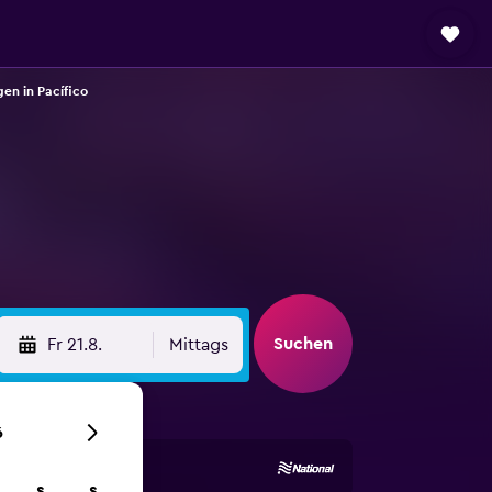
en in Pacífico
Suchen
Fr 21.8.
Mittags
6