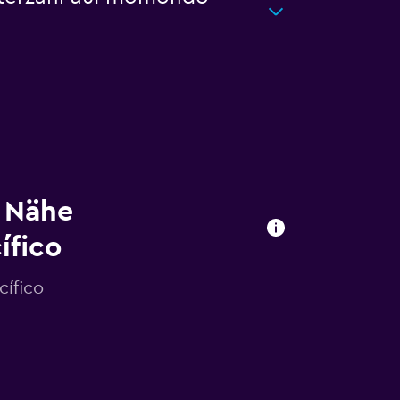
 Nähe
ífico
cífico