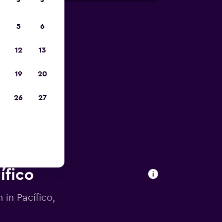
S
S
5
6
zum
12
13
19
20
26
27
ífico
in Pacífico,