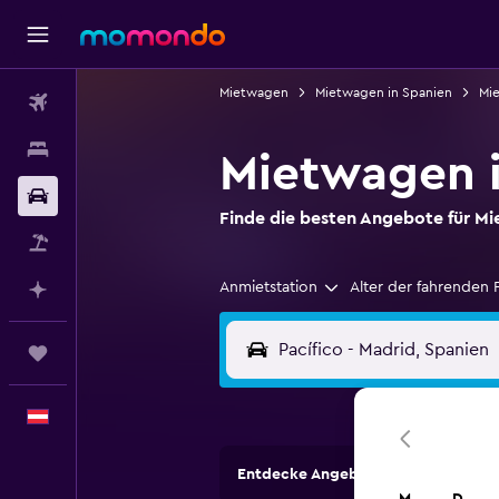
Mietwagen
Mietwagen in Spanien
Mi
Flüge
Unterkünfte
Mietwagen i
Mietwagen
Finde die besten Angebote für 
Pauschalreisen
Anmietstation
Alter der fahrenden 
Mit KI planen
Trips
Deutsch
Entdecke Angebote von Autovermi