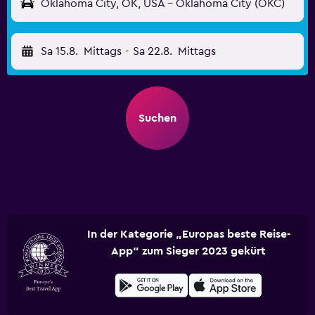
Oklahoma City, OK, USA - Oklahoma City (OKC)
Sa 15.8.
Mittags
-
Sa 22.8.
Mittags
Suchen
In der Kategorie „Europas beste Reise-
App“ zum Sieger 2023 gekürt