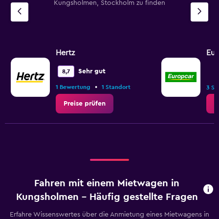
Kungsholmen, Stockholm zu finden
Hertz
Eur
Sehr gut
8,7
•
1 Bewertung
1 Standort
3 St
Preise prüfen
P
Fahren mit einem Mietwagen in
Kungsholmen – Häufig gestellte Fragen
Erfahre Wissenswertes über die Anmietung eines Mietwagens in