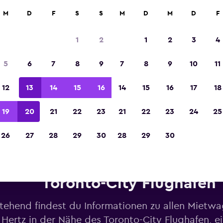
M
D
F
S
S
M
D
M
D
F
In der Kategorie „Europas beste Reise-App“ 
Sieger 2023 gekürt
1
2
1
2
3
4
5
6
7
8
9
7
8
9
10
11
12
13
14
15
16
14
15
16
17
18
19
20
21
22
23
21
22
23
24
25
26
27
28
29
30
28
29
30
ietwagen von Hertz in der Nä
Toronto-City Flughafen
tehend findest du Informationen zu allen Mietw
Hertz in der Nähe des Toronto-City Flughafen, ei