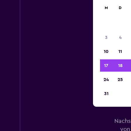
M
D
3
4
10
11
17
18
24
25
31
M
Nachs
von 