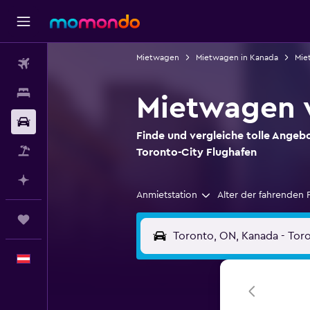
Mietwagen
Mietwagen in Kanada
Mie
Flüge
Unterkünfte
Mietwagen v
Mietwagen
Finde und vergleiche tolle Angeb
Pauschalreisen
Toronto-City Flughafen
Mit KI planen
Anmietstation
Alter der fahrenden 
Trips
Deutsch