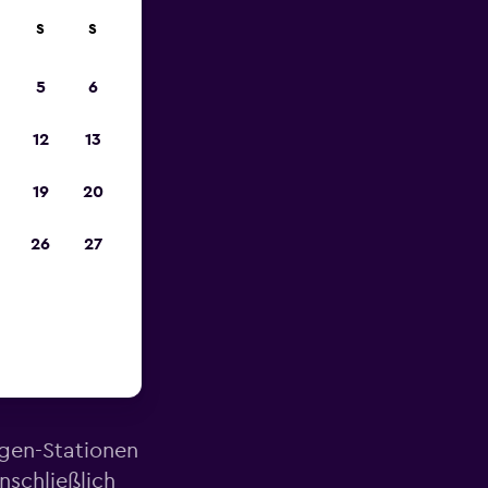
S
S
zum
5
6
12
13
19
20
26
27
he des
agen-Stationen
nschließlich