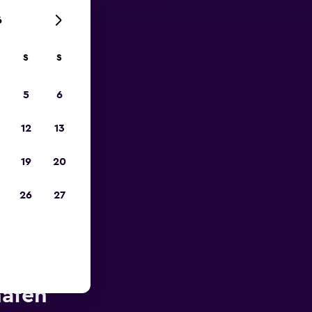
6
S
S
zum
5
6
12
13
19
20
26
27
he des
afen