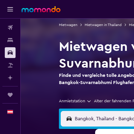
Mietwagen
Mietwagen in Thailand
Mi
Flüge
Unterkünfte
Mietwagen 
Mietwagen
Suvarnabhu
Pauschalreisen
Finde und vergleiche tolle Angeb
Mit KI planen
Bangkok-Suvarnabhumi Flughafe
Trips
Anmietstation
Alter der fahrenden 
Deutsch