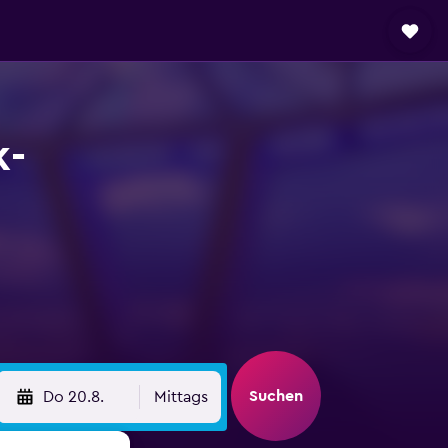
k-
Suchen
Do 20.8.
Mittags