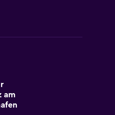
r
z am
afen