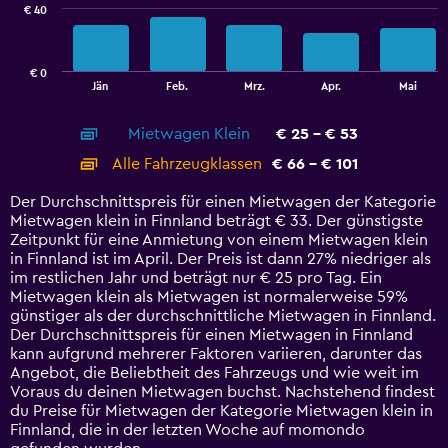
€ 40
The
chart
has
€ 0
1
End
Jän
Feb.
Mrz.
Apr.
Mai
of
X
interactive
axis
chart
Mietwagen Klein
€ 25 - € 53
displaying
categories.
Alle Fahrzeugklassen
€ 66 - € 101
Range:
14
Der Durchschnittspreis für einen Mietwagen der Kategorie
categories.
Mietwagen klein in Finnland beträgt € 33. Der günstigste
The
Zeitpunkt für eine Anmietung von einem Mietwagen klein
chart
in Finnland ist im April. Der Preis ist dann 27% niedriger als
has
im restlichen Jahr und beträgt nur € 25 pro Tag. Ein
1
Mietwagen klein als Mietwagen ist normalerweise 59%
Y
günstiger als der durchschnittliche Mietwagen in Finnland.
axis
Der Durchschnittspreis für einen Mietwagen in Finnland
displaying
kann aufgrund mehrerer Faktoren variieren, darunter das
values.
Angebot, die Beliebtheit des Fahrzeugs und wie weit im
Range:
Voraus du deinen Mietwagen buchst. Nachstehend findest
0
du Preise für Mietwagen der Kategorie Mietwagen klein in
to
Finnland, die in der letzten Woche auf momondo
120.