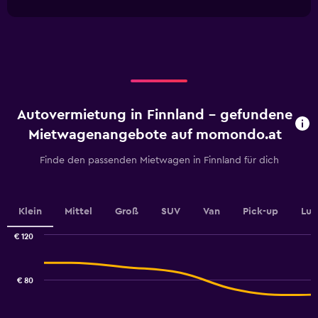
interactive
1
chart
X
axis
displaying
categories.
Range:
4
categories.
Autovermietung in Finnland - gefundene
The
chart
Mietwagenangebote auf momondo.at
has
1
Finde den passenden Mietwagen in Finnland für dich
Y
axis
displaying
values.
Klein
Mittel
Groß
SUV
Van
Pick-up
Lux
Range:
0
€ 120
Combination
to
Chart
graphic.
chart
75.
with
€ 80
2
data
series.