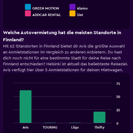
GREEN MOTION
Alamo
ADDCAR RENTAL
Sixt
End
of
interactive
chart
Welche Autovermietung hat die meisten Standorte in
Finnland?
Mit 62 lStandorten in Finnland bietet dir Avis die größte Auswahl
an Anmietstationen im Vergleich zu anderen Anbietern. Du hast
dich noch nicht für eine bestimmte Stadt für deine Reise nach
Finnland entschieden? Helsinki ist aktuell das beliebteste Reiseziel.
Avis verfügt hier über 5 Anmietstationen für deinen Mietwagen.
75
Bar
Chart
graphic.
chart
50
with
4
bars.
25
The
0
chart
End
Avis
TOURING
Liigu
Thrifty
of
has