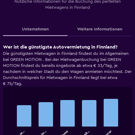
Nützliche Informationen für die Buchung des perfekten
Mietwagens in Finnland
Unternehmen
Weitere Informationen
Wer ist die günstigste Autovermietung in Finnland?
Die günstigsten Mietwagen in Finnland findest du im Allgemeinen
bei GREEN MOTION . Bei der Mietwagenbuchung bei GREEN
MOTION findest du bereits Angebote ab etwa € 33/Tag, je
nachdem in welcher Stadt du den Wagen anmieten möchtest. Der
Durchschnittspreis für Mietwagen in Finnland liegt bei etwa
€ 75/Tag.
Bar
Chart
graphic.
chart
with
5
bars.
Alamo
The