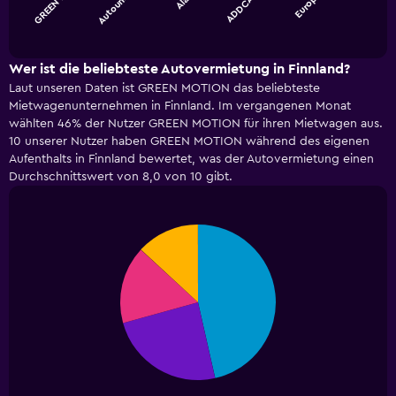
Europcar
GREEN M…
Autounio…
ADDCAR…
chart
End
of
has
interactive
1
chart
X
Wer ist die beliebteste Autovermietung in Finnland?
axis
Laut unseren Daten ist GREEN MOTION das beliebteste
displaying
Mietwagenunternehmen in Finnland. Im vergangenen Monat
categories.
wählten 46% der Nutzer GREEN MOTION für ihren Mietwagen aus.
Range:
10 unserer Nutzer haben GREEN MOTION während des eigenen
5
Aufenthalts in Finnland bewertet, was der Autovermietung einen
categories.
Durchschnittswert von 8,0 von 10 gibt.
The
chart
has
1
Pie
Chart
graphic.
chart
Y
with
axis
4
displaying
slices.
values.
Range:
0
to
45.