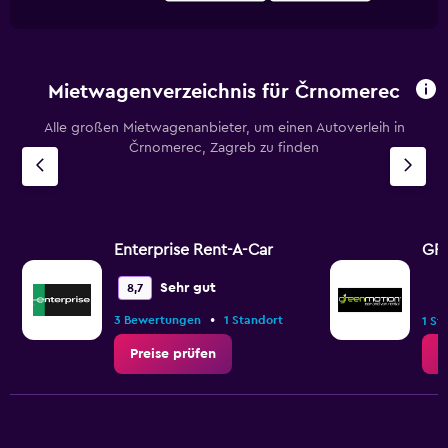
Mietwagenverzeichnis für Črnomerec
Alle großen Mietwagenanbieter, um einen Autoverleih in
Črnomerec, Zagreb zu finden
Enterprise Rent-A-Car
GR
Sehr gut
8,7
•
3 Bewertungen
1 Standort
1 St
Preise prüfen
P