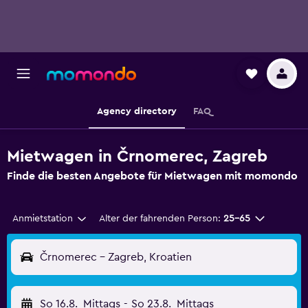
Agency directory
FAQ
Mietwagen in Črnomerec, Zagreb
Finde die besten Angebote für Mietwagen mit momondo
Anmietstation
Alter der fahrenden Person:
25-65
Črnomerec - Zagreb, Kroatien
So 16.8.
Mittags
-
So 23.8.
Mittags