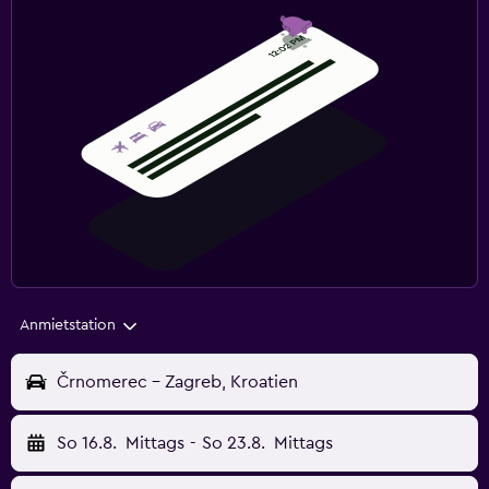
Anmietstation
Črnomerec - Zagreb, Kroatien
So 16.8.
Mittags
-
So 23.8.
Mittags