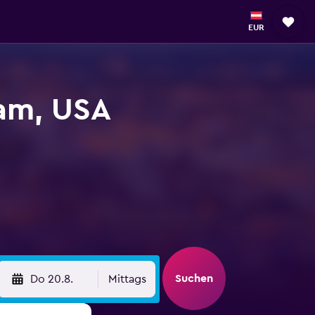
EUR
am, USA
Suchen
Do 20.8.
Mittags