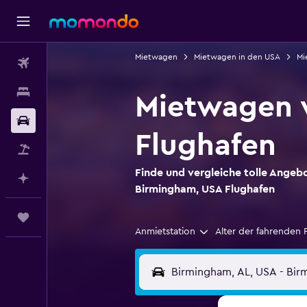
Mietwagen
Mietwagen in den USA
Mi
Flüge
Unterkünfte
Mietwagen 
Mietwagen
Flughafen
Pauschalreisen
Finde und vergleiche tolle Angeb
Mit KI planen
Birmingham, USA Flughafen
Trips
Anmietstation
Alter der fahrenden 