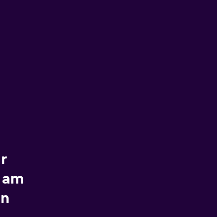
r
 am
en