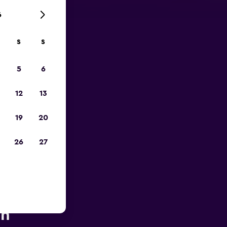
6
S
S
zum
5
6
12
13
19
20
26
27
he des
en