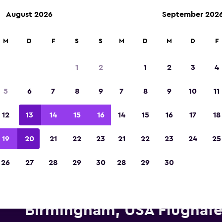
August 2026
September 202
M
D
F
S
S
M
D
M
D
F
In der Kategorie „Europas beste Reise-App“ 
Sieger 2023 gekürt
1
2
1
2
3
4
5
6
7
8
9
7
8
9
10
11
12
13
14
15
16
14
15
16
17
18
19
20
21
22
23
21
22
23
24
25
26
27
28
29
30
28
29
30
Mietwagen von Avis in der Nä
Birmingham, USA Flughaf