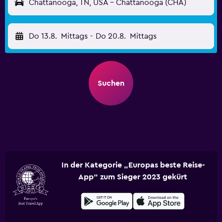
Chattanooga, TN, USA - Chattanooga (CHA)
Do 13.8.
Mittags
-
Do 20.8.
Mittags
Suchen
In der Kategorie „Europas beste Reise-
App“ zum Sieger 2023 gekürt