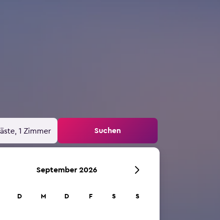
Suchen
äste, 1 Zimmer
September 2026
D
M
D
F
S
S