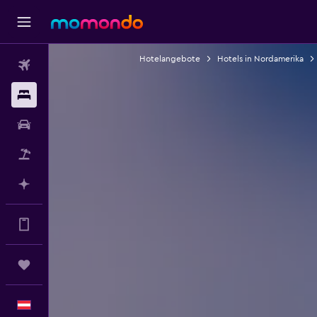
Hotelangebote
Hotels in Nordamerika
Flüge
Unterkünfte
Mietwagen
Pauschalreisen
Mit KI planen
Mehr Vorteile in der App
Trips
Deutsch