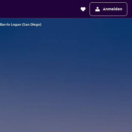
Anmelden
 Barrio Logan (San Diego)