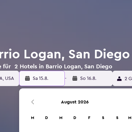
arrio Logan, San Diego
 für 2 Hotels in Barrio Logan, San Diego
CA, USA
Sa 15.8.
-
So 16.8.
2 G
August 2026
M
D
M
D
F
S
S
M