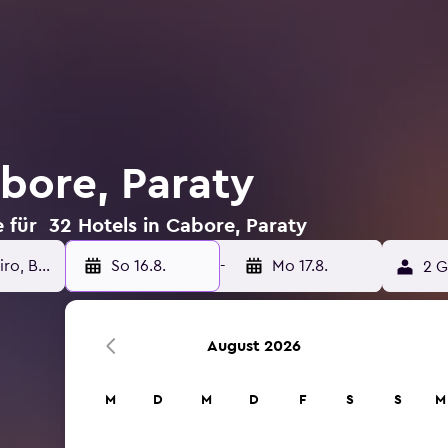
abore, Paraty
 für 32 Hotels in Cabore, Paraty
So 16.8.
-
Mo 17.8.
2 G
August 2026
M
D
M
D
F
S
S
M