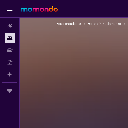
Hotelangebote
Hotels in Südamerika
Flüge
Unterkünfte
Mietwagen
Pauschalreisen
Mit KI planen
Trips