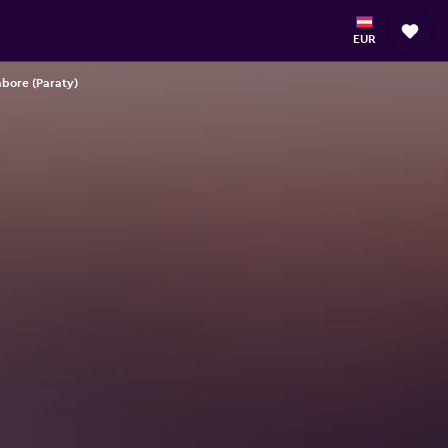
EUR
abore (Paraty)