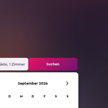
Suchen
äste, 1 Zimmer
September 2026
D
M
D
F
S
S