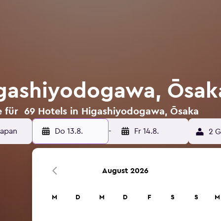
igashiyodogawa, Ōsak
e für 69 Hotels in Higashiyodogawa, Ōsaka
Do 13.8.
-
Fr 14.8.
2 G
August 2026
M
D
M
D
F
S
S
M