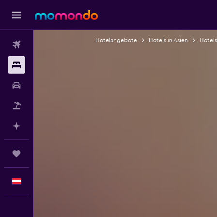
Hotelangebote
Hotels in Asien
Hotels
Flüge
Unterkünfte
Mietwagen
Pauschalreisen
Mit KI planen
Trips
Deutsch