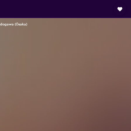
yodogawa (Ōsaka)