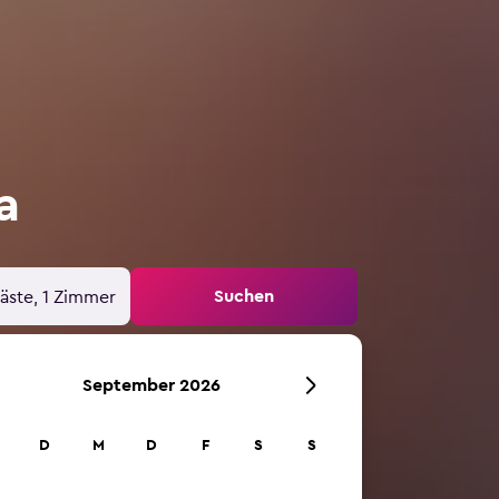
a
Suchen
äste, 1 Zimmer
September 2026
D
M
D
F
S
S