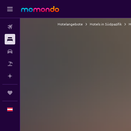
Hotelangebote
Hotels in Südpazifik
H
Flüge
Unterkünfte
Mietwagen
Pauschalreisen
Mit KI planen
Trips
Deutsch