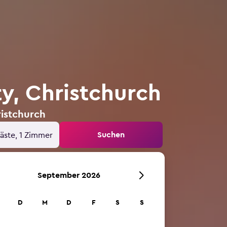
ty, Christchurch
ristchurch
Suchen
äste, 1 Zimmer
September 2026
D
M
D
F
S
S