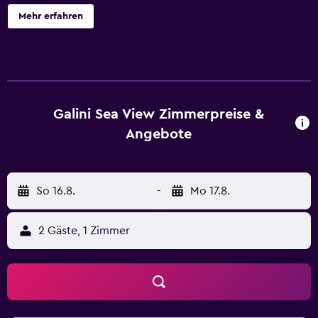
Sonnenstrahlen am Strand oder verwöhne Körper, Geist
Mehr erfahren
und Seele im Wellnessbereich. Galini Sea View besitzt 128
klimatisierte Zimmer mit folgender Ausstattung:
Zimmersafes und kostenloses Mineralwasser. Die Zimmer
verfügen über Balkone. Die Betten in den Zimmern haben
hochwertige Bettwaren. Es stehen dir Kühlschrank und
Wasserkocher mit Kaffee-/Teezubehör zur Verfügung. Zur
Galini Sea View Zimmerpreise &
Badausstattung gehören Duschen, Bademäntel,
Angebote
Hausschuhe und kostenlose Toilettenartikel. Dieses Resort
in Chania bietet dir einen kostenlosen WLAN-Zugang.
Flachbildfernseher mit Satellitenempfang stehen in den
So 16.8.
-
Mo 17.8.
Zimmern zur Verfügung. Der Reinigungsservice wird
täglich angeboten. Zum Freizeitangebot vor Ort gehört
Folgendes: Innenpool, Außenpool und Whirlpool. Zum
2 Gäste, 1 Zimmer
Freizeitangebot gehören außerdem Fitnesscenter und
Sauna. Die unten aufgeführten Freizeitaktivitäten werden
entweder vor Ort oder in der Nähe angeboten. Es können
dabei Gebühren anfallen.