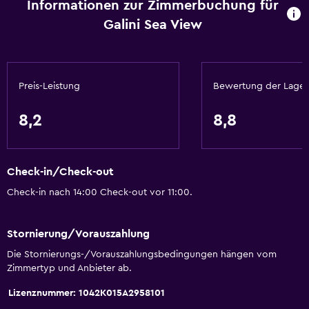
Informationen zur Zimmerbuchung für
Zutritt mit Schlüssel
Galini Sea View
Zutritt mit Karte
24-Stunden-Rezeption
Tagungsräume
Preis-Leistung
Bewertung der Lage
Schließfach
Flasche Wasser
8,2
8,8
Wesentliches
Check-in/Check-out
WLAN in allen Bereichen verfügbar
Check-in nach 14:00 Check-out vor 11:00.
Internet
Feuerlöscher
Stornierung/Vorauszahlung
Toilettenartikel
Die Stornierungs-/Vorauszahlungsbedingungen hängen vom
Rauchmelder
Zimmertyp und Anbieter ab.
Heizung
Lizenznummer: 1042K015A2958101