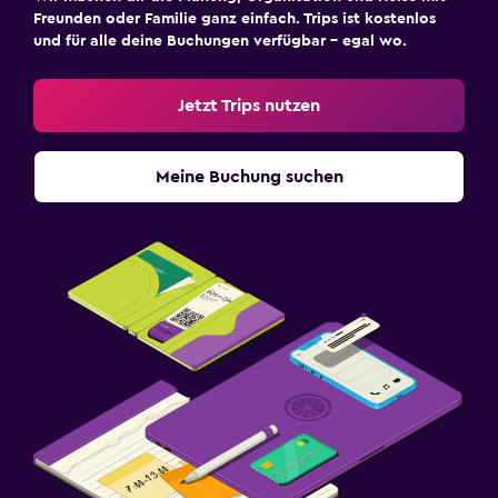
Bibliothek
Freunden oder Familie ganz einfach. Trips ist kostenlos
Geteilter) Lounge/Fernsehbereich
und für alle deine Buchungen verfügbar – egal wo.
Fernseher
Jetzt Trips nutzen
Barrierefreiheit
Nichtraucherzimmer
Meine Buchung suchen
Aufzug
Über den Aufzug zugänglich
Barrierefreier Parkplatz
Obere Etagen über Aufzug zugänglich
Außenbereich
Garten
Terrasse/Innenhof
Strandstühle