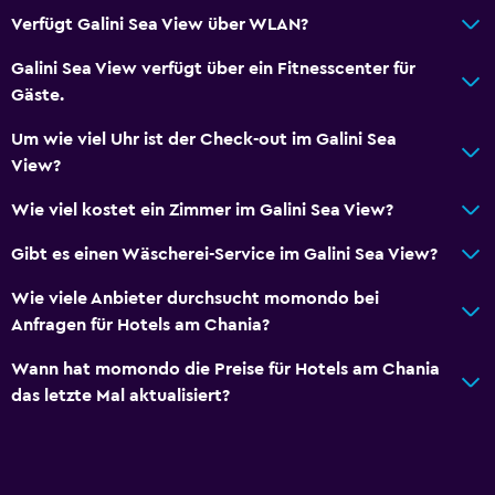
Restaurant
Verfügt Galini Sea View über WLAN?
Bar/Lounge
Galini Sea View verfügt über ein Fitnesscenter für
Speisen können in die Unterkunft geliefert werden
Gäste.
Snackbar
Um wie viel Uhr ist der Check-out im Galini Sea
Frühstück auf dem Zimmer
View?
Tee-/Kaffeezubereiter
Wie viel kostet ein Zimmer im Galini Sea View?
Wasserkocher
Gibt es einen Wäscherei-Service im Galini Sea View?
Kühlschrank
Wie viele Anbieter durchsucht momondo bei
Kaffeemaschine
Anfragen für Hotels am Chania?
Pool und Spa
Wann hat momondo die Preise für Hotels am Chania
das letzte Mal aktualisiert?
Beheizter Pool
Infinity Pool
Spa