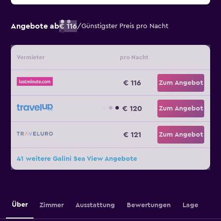
Angebote ab
€ 116
/
Günstigster Preis pro Nacht
Vermieter
pro Nacht
€ 116
Zum Angebot
€ 120
Zum Angebot
€ 121
Zum Angebot
41 weitere Galini Sea View Angebote
Über
Zimmer
Ausstattung
Bewertungen
Lage