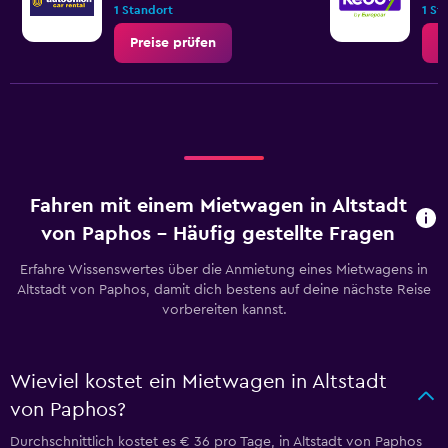
1 Standort
1 St
Preise prüfen
P
Fahren mit einem Mietwagen in Altstadt
von Paphos – Häufig gestellte Fragen
Erfahre Wissenswertes über die Anmietung eines Mietwagens in
Altstadt von Paphos, damit dich bestens auf deine nächste Reise
vorbereiten kannst.
Wieviel kostet ein Mietwagen in Altstadt
von Paphos?
Durchschnittlich kostet es € 36 pro Tage, in Altstadt von Paphos