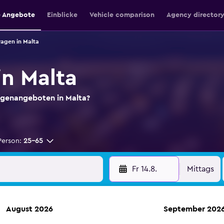
e Angebote
Einblicke
Vehicle comparison
Agency director
agen in Malta
n Malta
agenangeboten in Malta?
Person:
25-65
Fr 14.8.
Mittags
August 2026
September 202