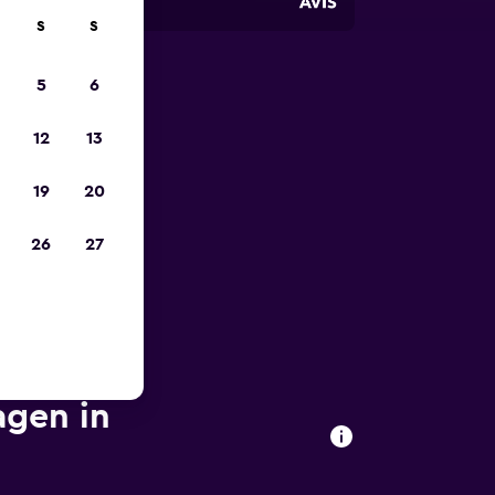
S
S
5
6
zum
12
13
19
20
26
27
agen in