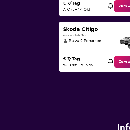
€ 7/Tag
Zum 
7. Okt – 17. Okt
Skoda Citigo
oder ähnlich Mini
Bis zu 2 Personen
€ 7/Tag
Zum 
24. Okt – 2. Nov
In