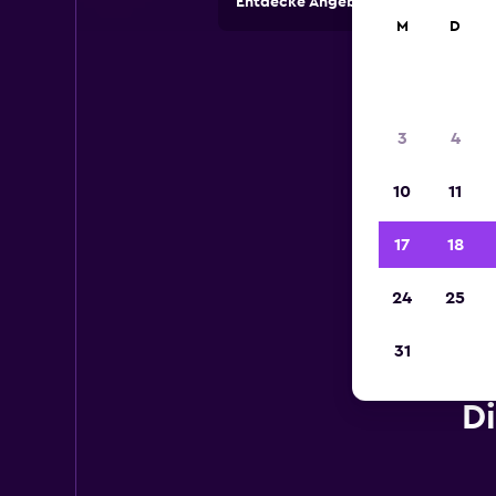
Entdecke Angebote von Autovermi
M
D
3
4
10
11
17
18
24
25
31
D