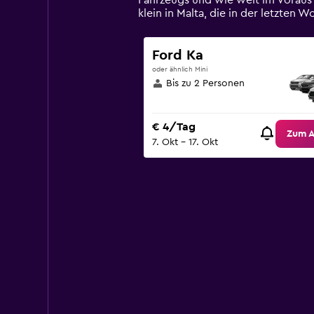
Fahrzeugs und wie weit im Voraus
1
klein in Malta, die in der letzt
Y
axis
displaying
Ford Ka
values.
oder ähnlich Mini
Range:
Bis zu 2 Personen
0
to
75.
€ 4/Tag
Zum 
7. Okt – 17. Okt