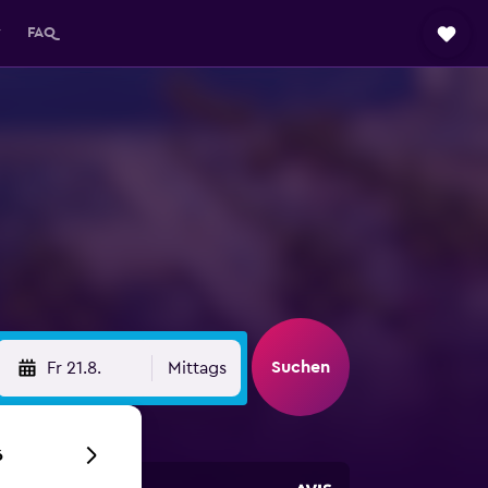
y
FAQ
Suchen
Fr 21.8.
Mittags
6