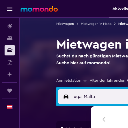
Aktuell
Mietwagen
Mietwagen in Malta
Mietw
Flüge
Unterkünfte
Mietwagen i
Mietwagen
Suchst du nach günstigen Mietw
Pauschalreisen
Suche hier auf momondo!
Mit KI planen
Anmietstation
Alter der fahrenden 
Trips
Deutsch