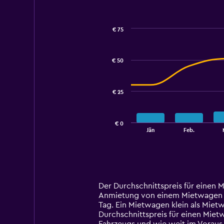
€ 75
Combination
Chart
graphic.
chart
with
€ 50
2
data
series.
€ 25
The
chart
has
€ 0
1
End
Jän
Feb.
of
X
interactive
axis
chart
displaying
categories.
Range:
14
Der Durchschnittspreis für einen M
categories.
Anmietung von einem Mietwagen klei
The
Tag. Ein Mietwagen klein als Miet
chart
Durchschnittspreis für einen Miet
has