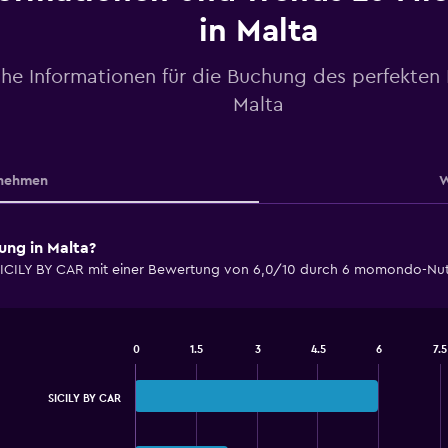
in Malta
che Informationen für die Buchung des perfekten
Malta
nehmen
W
ung in Malta?
 SICILY BY CAR mit einer Bewertung von 6,0/10 durch 6 momondo-Nutzer
0
1.5
3
4.5
6
7.5
Bar
Chart
graphic.
chart
with
SICILY BY CAR
2
bars.