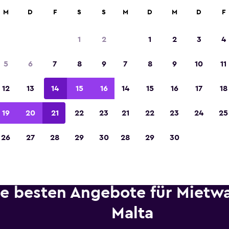
etungen an über 70.000 Standorten mit momondo.
M
D
F
S
S
M
D
M
D
F
1
2
1
2
3
4
In der Kategorie „Europas beste Reise-App“ 
5
6
7
8
9
7
8
9
10
11
Sieger 2023 gekürt
12
13
14
15
16
14
15
16
17
18
19
20
21
22
23
21
22
23
24
25
26
27
28
29
30
28
29
30
ie besten Angebote für Mietw
Malta