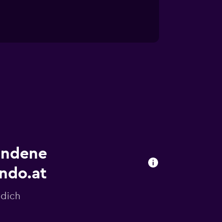
undene
ndo.at
 dich