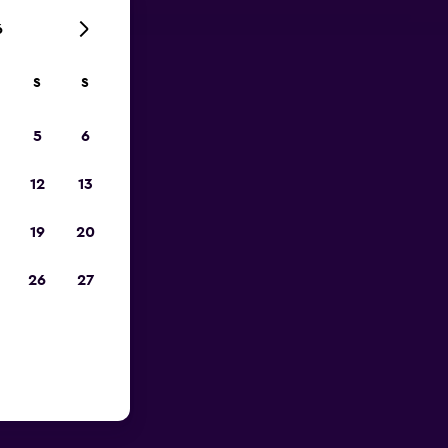
6
S
S
zum
5
6
12
13
19
20
26
27
he des
n