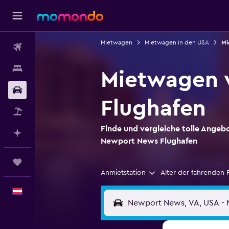
Mietwagen
Mietwagen in den USA
Mi
Flüge
Unterkünfte
Mietwagen 
Mietwagen
Flughafen
Pauschalreisen
Finde und vergleiche tolle Angeb
Mit KI planen
Newport News Flughafen
Trips
Anmietstation
Alter der fahrenden 
Deutsch