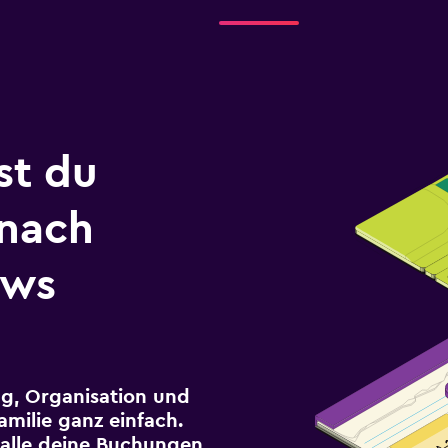
st du
 nach
ews
g, Organisation und
milie ganz einfach.
r alle deine Buchungen