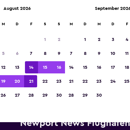
August 2026
September 202
M
D
F
S
S
M
D
M
D
F
In der Kategorie „Europas beste Reise-App“ 
Sieger 2023 gekürt
1
2
1
2
3
4
5
6
7
8
9
7
8
9
10
11
12
13
14
15
16
14
15
16
17
18
19
20
21
22
23
21
22
23
24
25
26
27
28
29
30
28
29
30
Mietwagen von Avis in der Nä
Newport News Flughafe