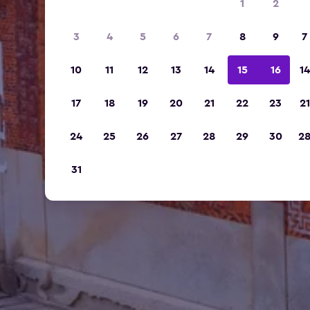
1
2
3
4
5
6
7
8
9
7
10
11
12
13
14
15
16
14
17
18
19
20
21
22
23
21
24
25
26
27
28
29
30
2
31