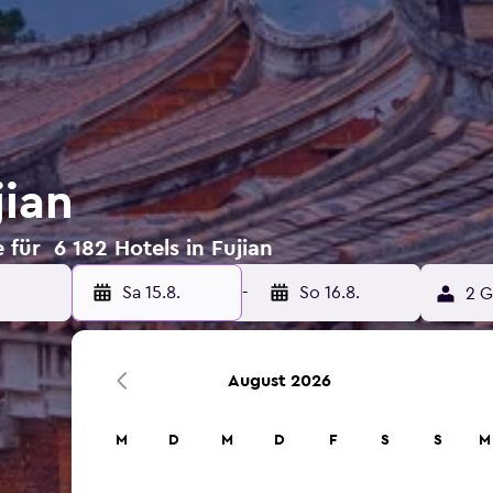
jian
für 6 182 Hotels in Fujian
Sa 15.8.
-
So 16.8.
2 G
August 2026
M
D
M
D
F
S
S
M