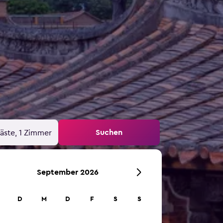
Suchen
äste, 1 Zimmer
September 2026
D
M
D
F
S
S