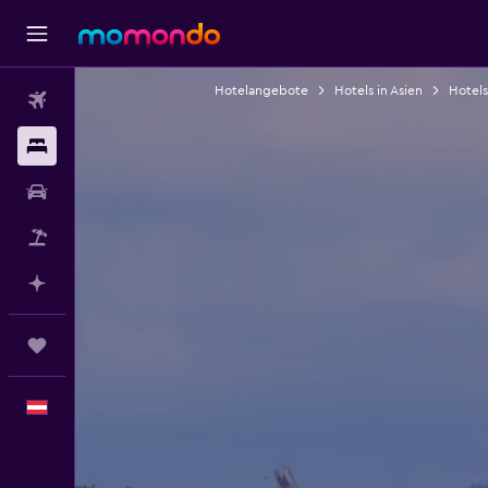
Hotelangebote
Hotels in Asien
Hotels
Flüge
Unterkünfte
Mietwagen
Pauschalreisen
Mit KI planen
Trips
Deutsch