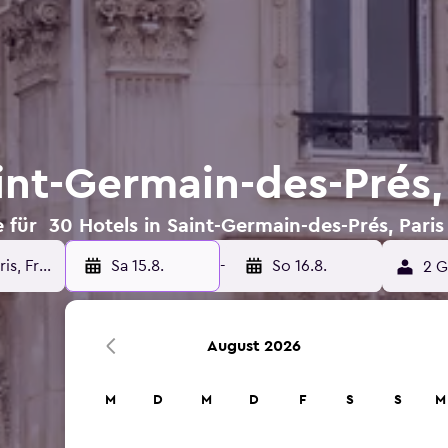
int-Germain-des-Prés,
für 30 Hotels in Saint-Germain-des-Prés, Paris
Sa 15.8.
-
So 16.8.
2 G
August 2026
M
D
M
D
F
S
S
M