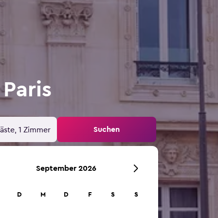
 Paris
Suchen
äste, 1 Zimmer
September 2026
D
M
D
F
S
S