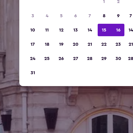
1
2
3
4
5
6
7
8
9
7
10
11
12
13
14
15
16
14
17
18
19
20
21
22
23
21
24
25
26
27
28
29
30
2
31