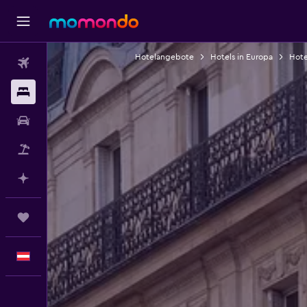
Hotelangebote
Hotels in Europa
Hote
Flüge
Unterkünfte
Mietwagen
Pauschalreisen
Mit KI planen
Trips
Deutsch