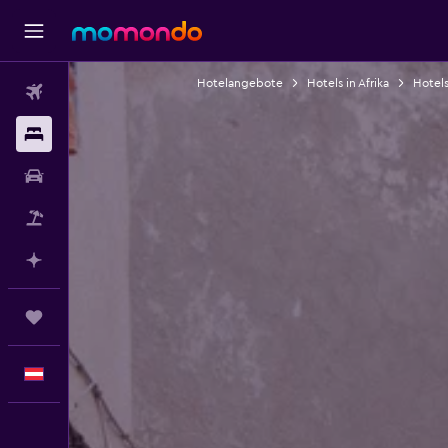
Hotelangebote
Hotels in Afrika
Hotels
Flüge
Unterkünfte
Mietwagen
Pauschalreisen
Mit KI planen
Trips
Deutsch