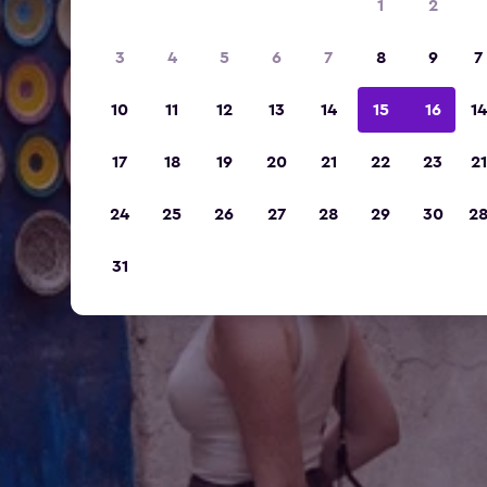
1
2
3
4
5
6
7
8
9
7
10
11
12
13
14
15
16
14
17
18
19
20
21
22
23
21
24
25
26
27
28
29
30
2
31