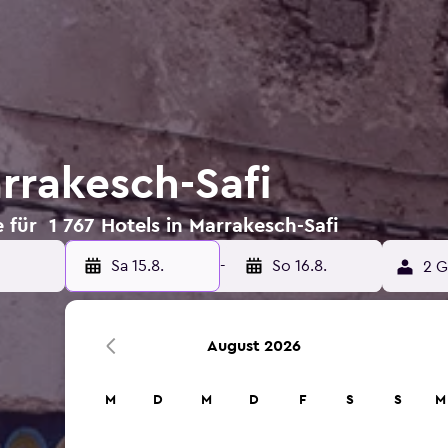
rrakesch-Safi
für 1 767 Hotels in Marrakesch-Safi
Sa 15.8.
-
So 16.8.
2 G
August 2026
M
D
M
D
F
S
S
M