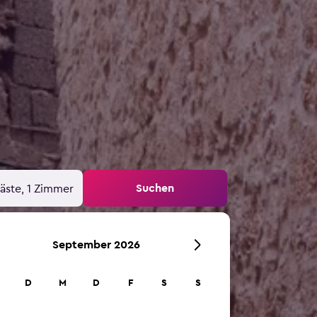
Suchen
äste, 1 Zimmer
September 2026
D
M
D
F
S
S