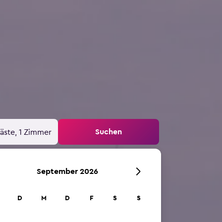
Suchen
äste, 1 Zimmer
September 2026
D
M
D
F
S
S