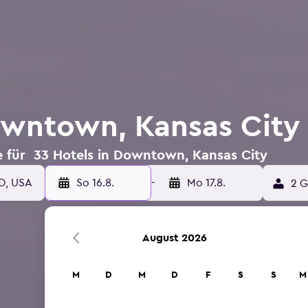
owntown, Kansas City
 für 33 Hotels in Downtown, Kansas City
So 16.8.
-
Mo 17.8.
2 G
August 2026
M
D
M
D
F
S
S
M