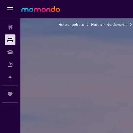
Hotelangebote
Hotels in Nordamerika
Flüge
Unterkünfte
Mietwagen
Pauschalreisen
Mit KI planen
Trips