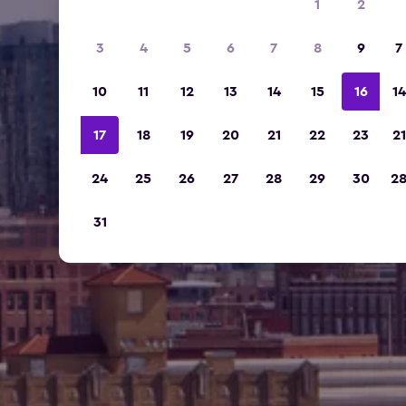
1
2
3
4
5
6
7
8
9
7
10
11
12
13
14
15
16
14
17
18
19
20
21
22
23
21
24
25
26
27
28
29
30
2
31