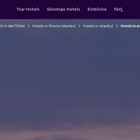
Top-Hotels
Günstige Hotels
Einblicke
FAQ
s in der Türkei
Hotels in Provinz İstanbul
Hotels in Istanbul
Hotels in A