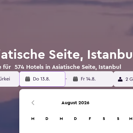
iatische Seite, Istanbu
für 574 Hotels in Asiatische Seite, Istanbul
Do 13.8.
-
Fr 14.8.
2 G
August 2026
M
D
M
D
F
S
S
M