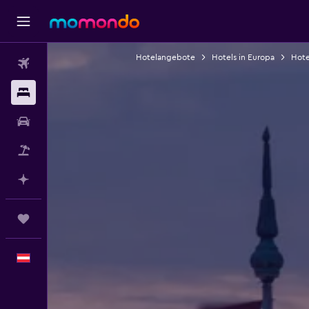
Hotelangebote
Hotels in Europa
Hotel
Flüge
Unterkünfte
Mietwagen
Pauschalreisen
Mit KI planen
Trips
Deutsch