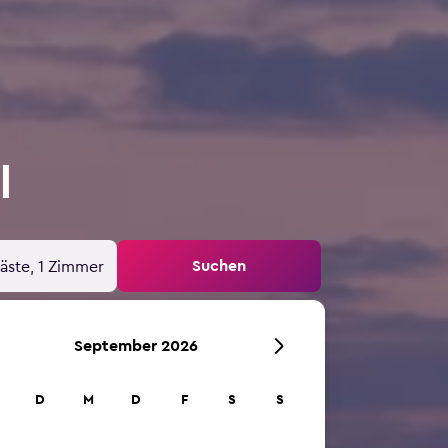
l
Suchen
äste, 1 Zimmer
September 2026
D
M
D
F
S
S