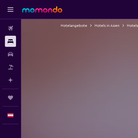
Hotelangebote
Hotels in Asien
Hotels
Flüge
Unterkünfte
Mietwagen
Pauschalreisen
Mit KI planen
Trips
Deutsch