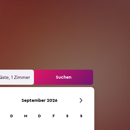
Suchen
äste, 1 Zimmer
September 2026
D
M
D
F
S
S