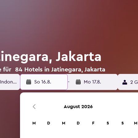
tinegara, Jakarta
für 84 Hotels in Jatinegara, Jakarta
So 16.8.
-
Mo 17.8.
2 G
August 2026
M
D
M
D
F
S
S
M