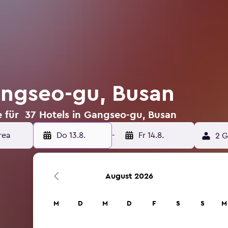
angseo-gu, Busan
 für 37 Hotels in Gangseo-gu, Busan
Do 13.8.
-
Fr 14.8.
2 G
August 2026
M
D
M
D
F
S
S
M