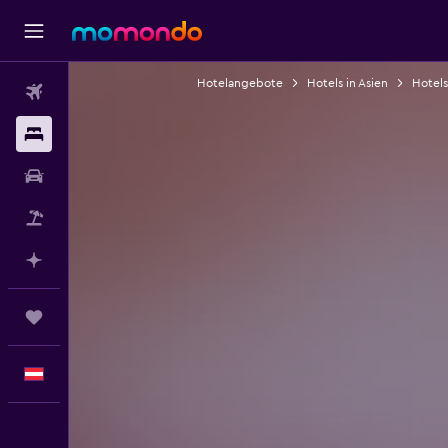
Hotelangebote
Hotels in Asien
Hotels
Flüge
Unterkünfte
Mietwagen
Pauschalreisen
Mit KI planen
Trips
Deutsch