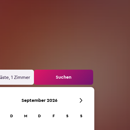
Suchen
äste, 1 Zimmer
September 2026
D
M
D
F
S
S